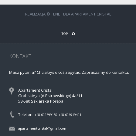
REALIZACJA © TENET DLA APARTAMENT CRISTAL
TOP
KONTAKT
Masz pytania? Chciałbyś o coś zapytać. Zapraszamy do kontaktu.
Apartament Cristal
Grabskiego (d.Pstrowskiego) 4a/11
58-580 Szklarska Poręba
Telefon:
+48 602699159
+48 606919401
apartamentcristal@gmail.com