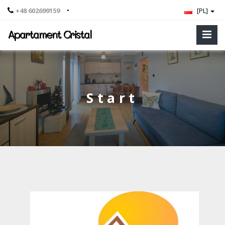
•
+48 602699159
[PL]
Apartament Cristal
Start