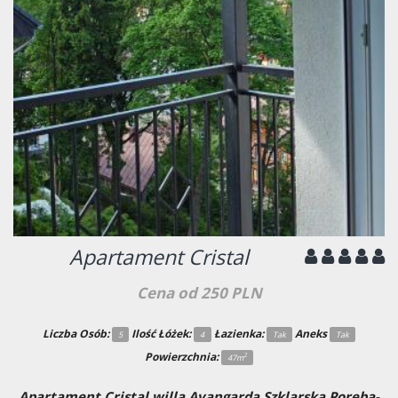
Apartament Cristal
Cena od
250 PLN
Liczba Osób:
Ilość Łóżek:
Łazienka:
Aneks
5
4
Tak
Tak
Powierzchnia:
2
47m
Apartament Cristal willa Avangarda Szklarska Poręba-