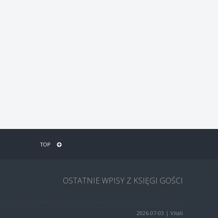
TOP
OSTATNIE WPISY Z KSIĘGI GOŚCI
2026-07-03 | Vitali