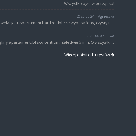
Wszystko było w porządku!
2026-06-24 | Agnieszka
Rewelacja. + Apartament bardzo dobrze wyposażony, czysty i zadbany, kilka kroków do centrum. Perfekcyjny kontakt z właścicielem. Polecam go znajomym.
2026-06-07 | Ewa
Piękny apartament, blisko centrum. Zaledwie 5 min. O wszystkim pomyślano: zmywarka, czajnik, mikrofala, lodówka, nawet igła i nici. Super.
Więcej opinii od turystów