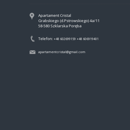
Apartament Cristal
Grabskiego (d.Pstrowskiego) 4a/11
58-580 Szklarska Poręba
Telefon:
+48 602699159
+48 606919401
apartamentcristal@gmail.com